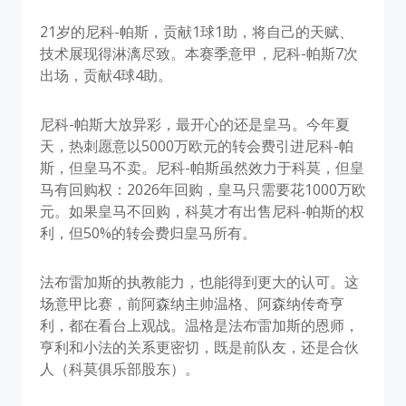
21岁的尼科-帕斯，贡献1球1助，将自己的天赋、
技术展现得淋漓尽致。本赛季意甲，尼科-帕斯7次
出场，贡献4球4助。
尼科-帕斯大放异彩，最开心的还是皇马。今年夏
天，热刺愿意以5000万欧元的转会费引进尼科-帕
斯，但皇马不卖。尼科-帕斯虽然效力于科莫，但皇
马有回购权：2026年回购，皇马只需要花1000万欧
元。如果皇马不回购，科莫才有出售尼科-帕斯的权
利，但50%的转会费归皇马所有。
法布雷加斯的执教能力，也能得到更大的认可。这
场意甲比赛，前阿森纳主帅温格、阿森纳传奇亨
利，都在看台上观战。温格是法布雷加斯的恩师，
亨利和小法的关系更密切，既是前队友，还是合伙
人（科莫俱乐部股东）。