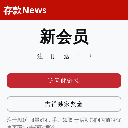
存款News
新会员
注册送18
访问此链接
吉祥独家奖金
注册就送 限量好礼 手刀领取 于活动期间内前往优
惠页面”点击领取”彩金。