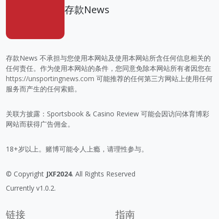
存款News
存款News 不承担与您使用本网站及使用本网站所含任何信息相关的
任何责任。作为使用本网站的条件，您同意免除本网站所有者因您在
https://unsportingnews.com
可能推荐的任何第三方网站上使用任何
服务而产生的任何索赔。
关联方披露：Sportsbook & Casino Review 可能会因访问体育博彩
网站而获得广告佣金。
18+岁以上。赌博可能令人上瘾，请理性参与。
© Copyright
JXF2024
. All Rights Reserved
Currently v1.0.2.
链接
指南