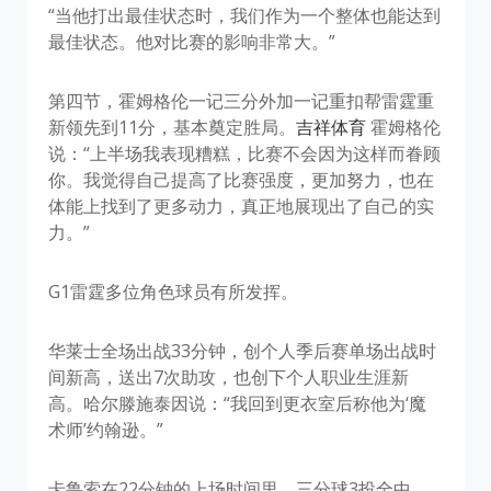
“当他打出最佳状态时，我们作为一个整体也能达到
最佳状态。他对比赛的影响非常大。”
第四节，霍姆格伦一记三分外加一记重扣帮雷霆重
新领先到11分，基本奠定胜局。
吉祥体育
霍姆格伦
说：“上半场我表现糟糕，比赛不会因为这样而眷顾
你。我觉得自己提高了比赛强度，更加努力，也在
体能上找到了更多动力，真正地展现出了自己的实
力。”
G1雷霆多位角色球员有所发挥。
华莱士全场出战33分钟，创个人季后赛单场出战时
间新高，送出7次助攻，也创下个人职业生涯新
高。哈尔滕施泰因说：“我回到更衣室后称他为‘魔
术师’约翰逊。”
卡鲁索在22分钟的上场时间里，三分球3投全中。