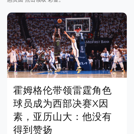
霍姆格伦带领雷霆角色
球员成为西部决赛X因
素，亚历山大：他没有
得到赞扬