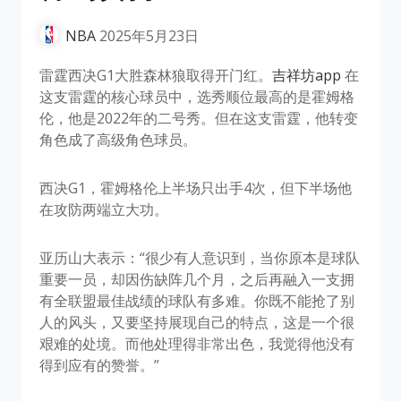
NBA
2025年5月23日
雷霆西决G1大胜森林狼取得开门红。
吉祥坊app
在
这支雷霆的核心球员中，选秀顺位最高的是霍姆格
伦，他是2022年的二号秀。但在这支雷霆，他转变
角色成了高级角色球员。
西决G1，霍姆格伦上半场只出手4次，但下半场他
在攻防两端立大功。
亚历山大表示：“很少有人意识到，当你原本是球队
重要一员，却因伤缺阵几个月，之后再融入一支拥
有全联盟最佳战绩的球队有多难。你既不能抢了别
人的风头，又要坚持展现自己的特点，这是一个很
艰难的处境。而他处理得非常出色，我觉得他没有
得到应有的赞誉。”