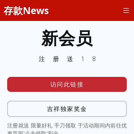
存款News
新会员
注册送18
访问此链接
吉祥独家奖金
注册就送 限量好礼 手刀领取 于活动期间内前往优
惠页面”点击领取”彩金。