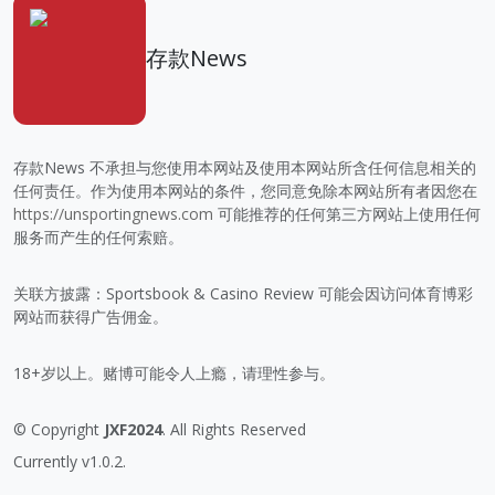
存款News
存款News 不承担与您使用本网站及使用本网站所含任何信息相关的
任何责任。作为使用本网站的条件，您同意免除本网站所有者因您在
https://unsportingnews.com
可能推荐的任何第三方网站上使用任何
服务而产生的任何索赔。
关联方披露：Sportsbook & Casino Review 可能会因访问体育博彩
网站而获得广告佣金。
18+岁以上。赌博可能令人上瘾，请理性参与。
© Copyright
JXF2024
. All Rights Reserved
Currently v1.0.2.