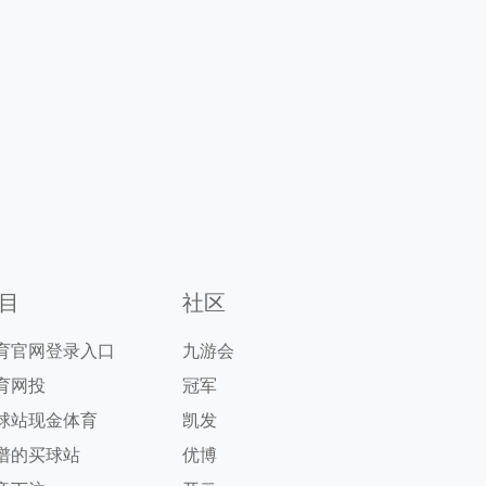
目
社区
育官网登录入口
九游会
育网投
冠军
球站现金体育
凯发
谱的买球站
优博