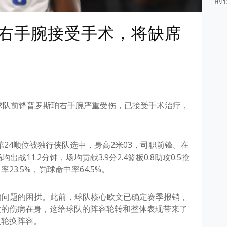
右手腕接受手术，将缺席
球队前锋普罗斯珀右手腕严重受伤，已接受手术治疗，
第24顺位被独行侠队选中，身高2米03，司职前锋。在
11.2分钟，场均贡献3.9分2.4篮板0.8助攻0.5抢
率23.5%，罚球命中率64.5%。
病问题的困扰。此前，球队核心欧文已确定赛季报销，
度的伤病在身，这给球队的阵容轮转和整体表现带来了
入轮换阵容。