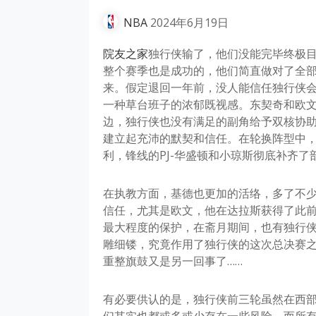
NBA
2024年6月19日
院友之家
独行侠输了，他们没能完毕终极
整个赛季也是成功的，他们简直做对了全
来。假定退回一年前，没人能信任独行侠
一种草台班子的浓郁既视感。东契奇和欧
边，独行侠也没有满足的副角给予双核协
建立起充沛的默契和信任。在轮换阵型中
利，锋线的PJ-华盛顿和小琼斯彻底补齐
在执教方面，基德也更加的活络，多了不
信任，尤其是欧文，他在达拉斯获得了此
最大程度的保护，在斋月期间，也有独行
雕细镂，究竟作用了独行侠的这次总决赛
重整旗鼓又是另一回事了……
有必要供认的是，独行侠前三轮虽然在西
们其实也都或多或少存在一些风险。而所