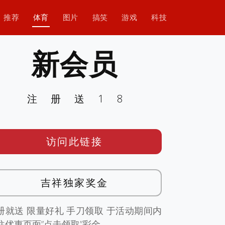
推荐
体育
图片
搞笑
游戏
科技
新会员
注册送18
访问此链接
吉祥独家奖金
册就送 限量好礼 手刀领取 于活动期间内
往优惠页面”点击领取”彩金。