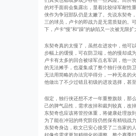
的对手面前会集露出，显着比较绿军耐性重
侠作为争冠部队仍是太嫩了。先说东契奇
三的球员，卢卡的即战力是无需质疑的。
下，卢卡“慢”和“躁”的缺陷又一次被无限扩
东契奇真的太慢了，虽然在进攻中，他可
步幅上的缓慢，可在防卫端，他的慢却成为
卢卡有太多的回合被绿军点名军训，他一
的无法摊手，也凝集成了整个独行侠在防
无法用简略的办法完毕得分，一种无名的
他做出了不少过错且初级的进攻选择，甚至
假定，独行侠还想不才一年重整旗鼓，那
己的脾气品性，需求改掉和裁判较真，改
东契奇也应该将管控体重，将健康处理放
为了能在冲冠的终究阶段仍然保有精锐战
东契奇身边，欧文已安心接受了二当家的
好像也需求更加精细化的调整。整个赛季