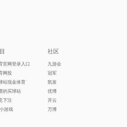
目
社区
育官网登录入口
九游会
育网投
冠军
球站现金体育
凯发
谱的买球站
优博
竞下注
开云
g小游戏
万博