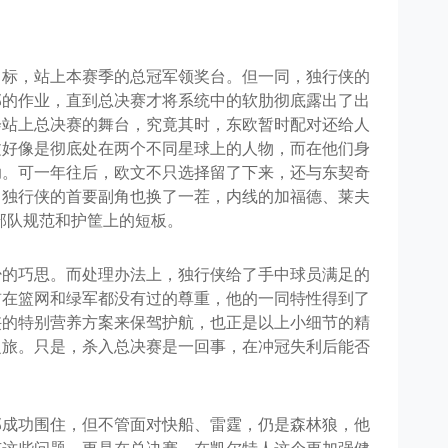
目标，站上本赛季的总冠军领奖台。但一同，独行侠的
部的作业，直到总决赛才将系统中的软肋彻底露出了出
会站上总决赛的舞台，究竟其时，东欧暂时配对还给人
文好像是彻底处在两个不同星球上的人物，而在他们身
助。可一年往后，欧文不只选择留了下来，还与东契奇
，独行侠的首要副角也换了一茬，内线的加福德、莱夫
了部队规范和护筐上的短板。
少的巧思。而处理办法上，独行侠给了手中球员满足的
前在篮网和绿军都没有过的尊重，他的一同特性得到了
侠的特别营养方案来保驾护航，也正是以上小细节的精
之旅。只是，杀入总决赛是一回事，在冲冠失利后能否
部成功围住，但不管面对快船、雷霆，仍是森林狼，他
有这些问题，更是在总决赛，在凯尔特人这个更加强健