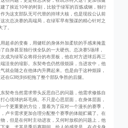
建了挨近10年的时刻，比较于绿军的百炼成钢，独行
，作为这支部队无可代替的持球大核，也是现役公认前
可这次总决赛的高端局，在绿军早有预谋的精心针对之
大了。
以用超卓的变奏，用健旺的身体外加柔软的手感来掩盖
了自身甚至独行侠全队的一大硬伤。总决赛5场球，
次次成为绿军众将得分的布景板，他在对方进球后再三
卫端沮丧的缩影。东契奇也仍然很烦躁，当进攻中，他
火气就会随之在他体内升腾起来。也是由于这种烦躁，
还在G3吃到6犯拖了整个部队争胜的后腿。
么东契奇当然需求带头反思自己的问题，他需求修炼自
掉打心境球的坏毛病。不只是心思层面，在身体层面，
到一个更重要的方位，显着为了应对一个漫长的赛季，
力，卢卡需求更加合理分配整个赛季的体能贮藏了。在
人物，但是在何时主动进攻，又何时放权的问题上，他
打下来，尤其是季后赛期间，给人的感觉是，在卢卡身