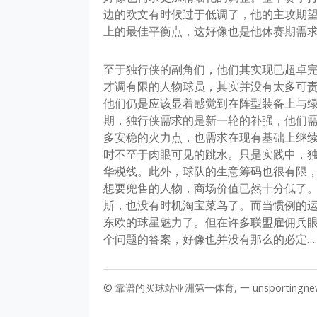
边的欧文有时候过于低调了，他的主攻期
上的最佳平衡点，这好像也是他休赛期需
至于独行侠的副角们，他们其实现已超卓
才调有限的人物球员，其实并没有太多可
他们仍是应该显着感觉到在阵型装备上与
期，独行侠需求的是新一轮的补强，他们
多安稳的火力点，也需求在现有基础上继
时不至于肉眼可见的跳水。只是实践中，独
华税线。此外，球队的生意筹码也很有限
想要兜售的人物，商场价值已然十分低了
斯，也没有时机淘宝菜鸟了。而当惯例的
东欧的球星魅力了。但在许多联盟雇佣兵
个问题的答案，好像也并没有那么的必定…
© 靠谱的买球站亚洲第一体育, 一 unsportingne