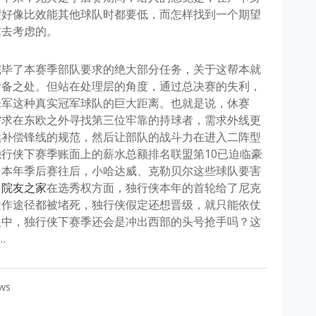
望好像比效能其他球队时都要低，而怎样找到一个期望
求去考虑的。
完毕了本赛季部队要求的绝大部分任务，关于这帮本就
责备之处。但站在处理层的角度，通过总决赛的失利，
绿军这种真实冠军球队的巨大距离。也就是说，休赛
需求在东欧之外寻找第三位牢靠的持球者，需求外线更
续补偿锋线的规范，然后让部队的战斗力在进入二阵型
行侠下赛季账面上的薪水总额排名联盟第10已迫临豪
，本年季后赛往后，小哈达威、克勒贝尔这些球队要害
。
院友之家
在选秀权方面，独行侠本年的首轮给了尼克
运作途径都被堵死，独行侠假定还想晋级，就只能依仗
眼中，独行侠下赛季还会是冲出西部的头号抢手吗？这
…
ws