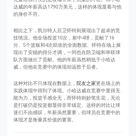
达威的年薪高达1790万美元，这样的体现显着与他
的身价不符。
相比之下，凯尔特人后卫怀特则展现出了超卓的竞
技情况。他全场投篮10次，射中4球，贡献了16
分、5个篮板和4次助攻的全面数据。怀特在场上展
现出了安稳的得分才调，一同也在防卫端和串联球
队方面做出了贡献。他的年薪虽然稍低于小哈达
威，但他在竞赛中的体现却远胜于后者。
这种对比不只体现在数据上，
院友之家
更在场上的
实践体现中得到了体现。小哈达威在竞赛中显得无
能为力，投篮手感全无，而怀特则妙笔生花，无论
是打破仍是投篮都显得非常镇定。这样的对比让球
迷们不由感叹，年薪虽然重要，但球员在竞赛中的
体现才是衡量其价值的要害。