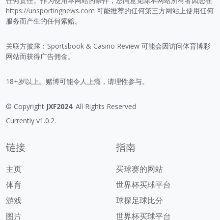
任何责任。作为使用本网站的条件，您同意免除本网站所有者因您在
https://unsportingnews.com
可能推荐的任何第三方网站上使用任何
服务而产生的任何索赔。
关联方披露：Sportsbook & Casino Review 可能会因访问体育博彩
网站而获得广告佣金。
18+岁以上。赌博可能令人上瘾，请理性参与。
© Copyright
JXF2024
. All Rights Reserved
Currently v1.0.2.
链接
指南
主页
买球赛的网站
体育
世界杯买球平台
游戏
球探足球比分
图片
世界杯买球平台