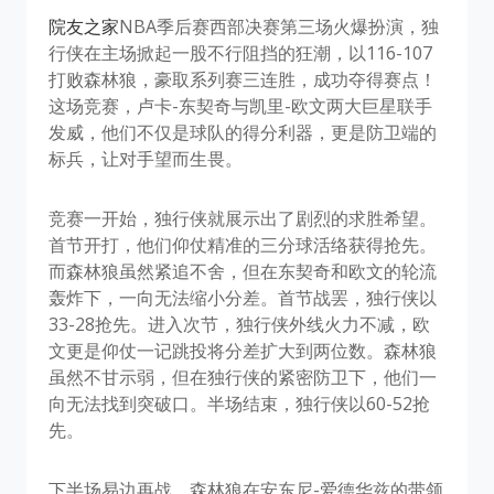
院友之家
NBA季后赛西部决赛第三场火爆扮演，独
行侠在主场掀起一股不行阻挡的狂潮，以116-107
打败森林狼，豪取系列赛三连胜，成功夺得赛点！
这场竞赛，卢卡-东契奇与凯里-欧文两大巨星联手
发威，他们不仅是球队的得分利器，更是防卫端的
标兵，让对手望而生畏。
竞赛一开始，独行侠就展示出了剧烈的求胜希望。
首节开打，他们仰仗精准的三分球活络获得抢先。
而森林狼虽然紧追不舍，但在东契奇和欧文的轮流
轰炸下，一向无法缩小分差。首节战罢，独行侠以
33-28抢先。进入次节，独行侠外线火力不减，欧
文更是仰仗一记跳投将分差扩大到两位数。森林狼
虽然不甘示弱，但在独行侠的紧密防卫下，他们一
向无法找到突破口。半场结束，独行侠以60-52抢
先。
下半场易边再战，森林狼在安东尼-爱德华兹的带领