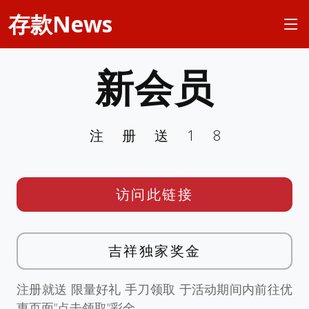
存款News
新会员
注册送18
访问此链接
吉祥独家奖金
注册就送 限量好礼 手刀领取 于活动期间内前往优
惠页面”点击领取”彩金。