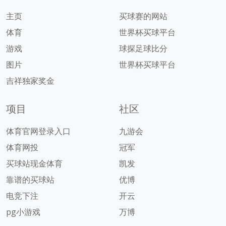
主页
买球赛的网站
体育
世界杯买球平台
游戏
球探足球比分
图片
世界杯买球平台
吉祥独家奖金
项目
社区
体育官网登录入口
九游会
体育网投
冠军
买球站现金体育
凯发
靠谱的买球站
优博
电竞下注
开云
pg小游戏
万博