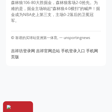
森林狼106-80大胜掘金，森林狼客场2-0抢先。为
难的是，掘金主场响起“森林狼4-0横扫”的喊声！掘
金成为NBA史上第三支，主场0-2落后的卫冕冠
军。
© 靠谱的买球站亚洲第一体育, 一 unsportingnews
吉祥坊登录网
吉祥官网总站
手机登录入口
手机网
页版