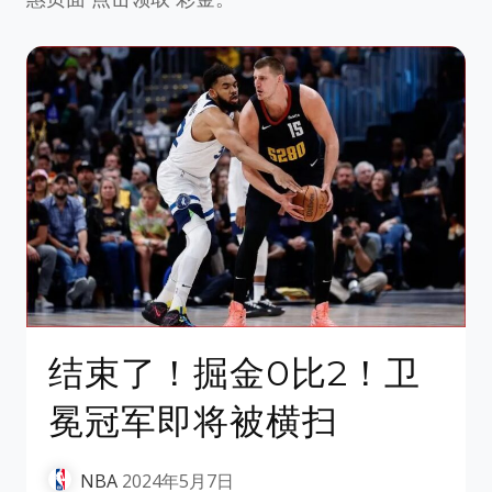
结束了！掘金0比2！卫
冕冠军即将被横扫
NBA
2024年5月7日