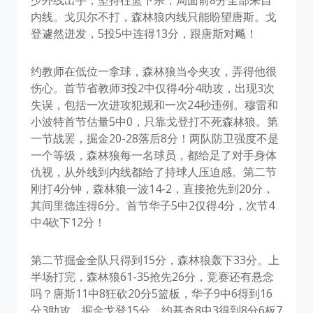
内线。戈贝尔不打，森林狼内线只能盼望唐斯。戈
登遽然迸发，5投5中连得13分，跟唐斯对飚！
约教师在低位一拿球，森林狼当令夹攻，弄得他很
伤心。首节省教师3投2中仅得4分4助攻，出现3次
失误，包括一次进攻犯规和一次24秒违例。穆雷和
小波特首节估量5中0，只靠戈登打不死森林狼。第
一节战罢，掘金20-28落后8分！两队防卫强度不是
一个等级，森林狼每一名球员，都给足了对手身体
仇视，从外线到内线都给了持球人压迫感。第二节
刚打4分钟，森林狼一波14-2，直接抢先到20分，
其间里德连得6分。首节华子5中2仅得4分，次节4
中4砍下12分！
第二节掘金全队只得到15分，森林狼轰下33分。上
半场打完，森林狼61-35抢先26分，竞赛还有悬念
吗？唐斯11中8狂砍20分5篮板，华子9中6得到16
分3助攻。掘金戈登15分，约基奇8中3得到8分6板7