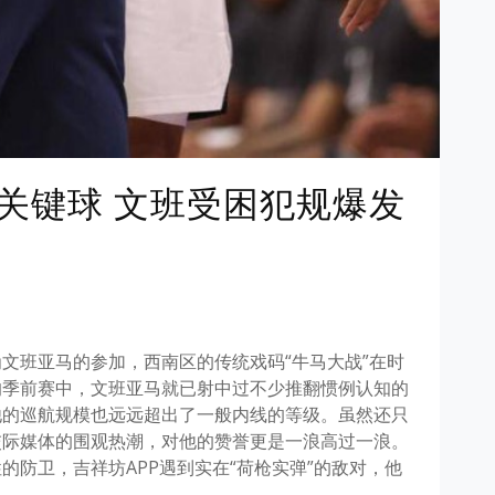
关键球 文班受困犯规爆发
文班亚马的参加，西南区的传统戏码“牛马大战”在时
的季前赛中，文班亚马就已射中过不少推翻惯例认知的
他的巡航规模也远远超出了一般内线的等级。虽然还只
交际媒体的围观热潮，对他的赞誉更是一浪高过一浪。
的防卫，吉祥坊APP遇到实在“荷枪实弹”的敌对，他