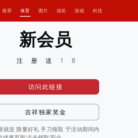
推荐
体育
图片
搞笑
游戏
科技
新会员
注册送18
访问此链接
吉祥独家奖金
册就送 限量好礼 手刀领取 于活动期间内
往优惠页面”点击领取”彩金。