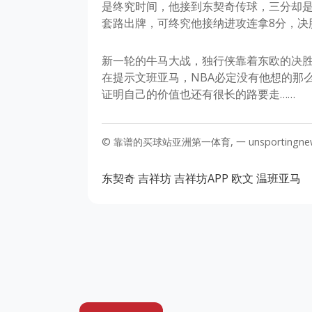
是终究时间，他接到东契奇传球，三分却
套路出牌，可终究他接纳进攻连拿8分，决
新一轮的牛马大战，独行侠靠着东欧的决
在提示文班亚马，NBA必定没有他想的那
证明自己的价值也还有很长的路要走……
© 靠谱的买球站亚洲第一体育, 一 unsportingne
东契奇
吉祥坊
吉祥坊APP
欧文
温班亚马