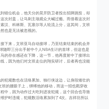
找到错位机会，他天分的晃开防卫者投出招牌跳投，却
。这次封盖，让马刺主场观众大喊过瘾。而借着这次封
，索汉、科林斯、瓦塞尔等人轮流上分，这其间，文班
天然也是无法被忽视的。
，接下来，文班亚马自动接球，乃至结束结束的机会并
传球随即三分出手射中个人NBA生计的首球，但这也是
亚马的存在感还在下降，这一节，他再度射中了接球出
内线，因为他们对文班走位的翔实研讨，后者再也没能
他的犯规数也在活络累加。独行侠这边，让身段矮壮的
文班的腰眼子上，绑缚他的移动，而这一招也戳穿收
过程中，因为动作过大吃到进攻犯规，这个回合也导致
维护时违规，犯规数活络累加到了4次。吉祥坊所以
。