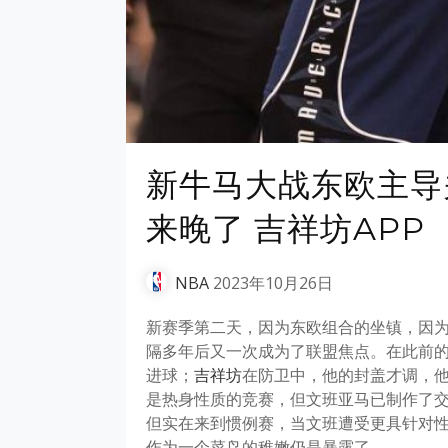
新牛马大战东欧主导
来晚了 吉祥坊APP
NBA
2023年10月26日
新赛季第二天，因为东欧组合的坐镇，因为
隔多年后又一次成为了联盟焦点。在此前
进球；
吉祥坊
在防卫中，他的封盖才调，
是热身性质的竞赛，但文班亚马已制作了
但实在来到惯例赛，当文班遭受更具针对性
作为一个菜鸟的稚嫩仍是暴露了……