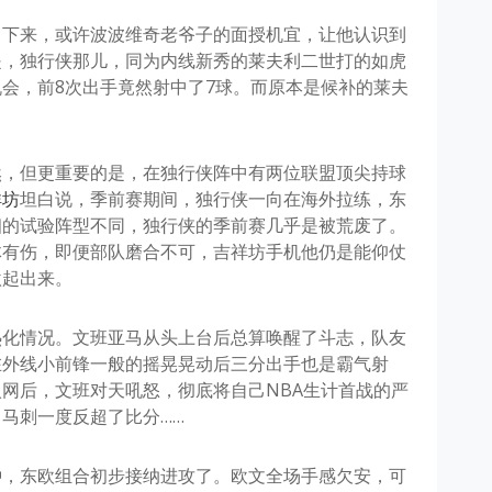
了下来，或许波波维奇老爷子的面授机宜，让他认识到
是，独行侠那儿，同为内线新秀的莱夫利二世打的如虎
会，前8次出手竟然射中了7球。而原本是候补的莱夫
然，但更重要的是，在独行侠阵中有两位联盟顶尖持球
祥坊
坦白说，季前赛期间，独行侠一向在海外拉练，东
细的试验阵型不同，独行侠的季前赛几乎是被荒废了。
体有伤，即便部队磨合不可，吉祥坊手机他仍是能仰仗
激起出来。
热化情况。文班亚马从头上台后总算唤醒了斗志，队友
在外线小前锋一般的摇晃晃动后三分出手也是霸气射
网后，文班对天吼怒，彻底将自己NBA生计首战的严
马刺一度反超了比分……
钟，东欧组合初步接纳进攻了。欧文全场手感欠安，可