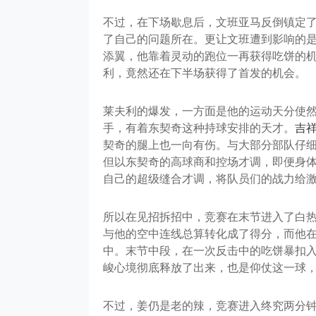
不过，在下场歇息后，文班亚马反倒镇定
了自己的问题所在。更让文班遭到影响的
添翼，他靠着灵动的跑位一再获得吃饼的机
利，竟然还在下半场获得了首发的机会。
莱夫利的爆发，一方面是他的运动天分使
手，有着东契奇这种持球安排的天才。
吉
契奇的腿上也一向有伤。与大部分部队仔
但以东契奇的高球商和控场才调，即便身
自己的超级缝合才调，将队员们的战力给
所以在见招拆招中，竞赛在末节进入了白
与他的空中连线总算转化成了得分，而他
中。末节中段，在一次反击中的吃饼暴扣入
峻心境彻底释放了出来，也是仰仗这一球，
不过，姜仍是老的辣，竞赛进入终究两分