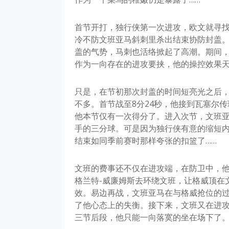
首节开打，独行侠第一次进攻，欧文就寻
冷不防文班亚马斜刺里杀出结束协防封盖
盖的气势，马刺也活络掀起了高潮。期间
作为一向存在的进攻要挟，他的操控效果
只是，在节初那次封盖的时间短亮光之后
不多。首节战至8分24秒，他接到瓦塞尔
他本节仅有一次得分了。进入次节，文班
手的三分球。可是因为独行侠有意的缩短
结束如同季前赛时那样夸张的扣篮了……
文班的费事还不仅在进攻端，在防卫中，
格兰特-威廉姆斯去环绕文班，让格威顶在
效。易边再战，文班亚马在与格威抢位的
了他心态上的失衡。接下来，文班又在进攻
三节后段，他只能一向落寞的坐在场下了