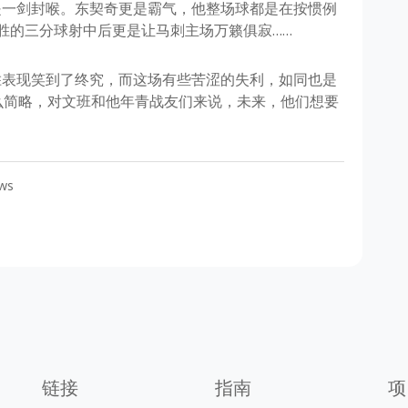
是一剑封喉。东契奇更是霸气，他整场球都是在按惯例
胜的三分球射中后更是让马刺主场万籁俱寂……
胜表现笑到了终究，而这场有些苦涩的失利，如同也是
么简略，对文班和他年青战友们来说，未来，他们想要
ws
链接
指南
项