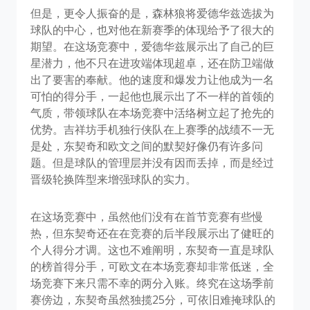
但是，更令人振奋的是，森林狼将爱德华兹选拔为
球队的中心，也对他在新赛季的体现给予了很大的
期望。在这场竞赛中，爱德华兹展示出了自己的巨
星潜力，他不只在进攻端体现超卓，还在防卫端做
出了要害的奉献。他的速度和爆发力让他成为一名
可怕的得分手，一起他也展示出了不一样的首领的
气质，带领球队在本场竞赛中活络树立起了抢先的
优势。吉祥坊手机独行侠队在上赛季的战绩不一无
是处，东契奇和欧文之间的默契好像仍有许多问
题。但是球队的管理层并没有因而丢掉，而是经过
晋级轮换阵型来增强球队的实力。
在这场竞赛中，虽然他们没有在首节竞赛有些慢
热，但东契奇还在在竞赛的后半段展示出了健旺的
个人得分才调。这也不难阐明，东契奇一直是球队
的榜首得分手，可欧文在本场竞赛却非常低迷，全
场竞赛下来只需不幸的两分入账。终究在这场季前
赛傍边，东契奇虽然独揽25分，可依旧难掩球队的