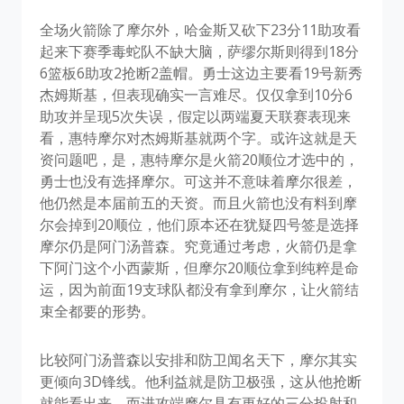
全场火箭除了摩尔外，哈金斯又砍下23分11助攻看
起来下赛季毒蛇队不缺大脑，萨缪尔斯则得到18分
6篮板6助攻2抢断2盖帽。勇士这边主要看19号新秀
杰姆斯基，但表现确实一言难尽。仅仅拿到10分6
助攻并呈现5次失误，假定以两端夏天联赛表现来
看，惠特摩尔对杰姆斯基就两个字。或许这就是天
资问题吧，是，惠特摩尔是火箭20顺位才选中的，
勇士也没有选择摩尔。可这并不意味着摩尔很差，
他仍然是本届前五的天资。而且火箭也没有料到摩
尔会掉到20顺位，他们原本还在犹疑四号签是选择
摩尔仍是阿门汤普森。究竟通过考虑，火箭仍是拿
下阿门这个小西蒙斯，但摩尔20顺位拿到纯粹是命
运，因为前面19支球队都没有拿到摩尔，让火箭结
束全都要的形势。
比较阿门汤普森以安排和防卫闻名天下，摩尔其实
更倾向3D锋线。他利益就是防卫极强，这从他抢断
就能看出来，而进攻端摩尔具有更好的三分投射和