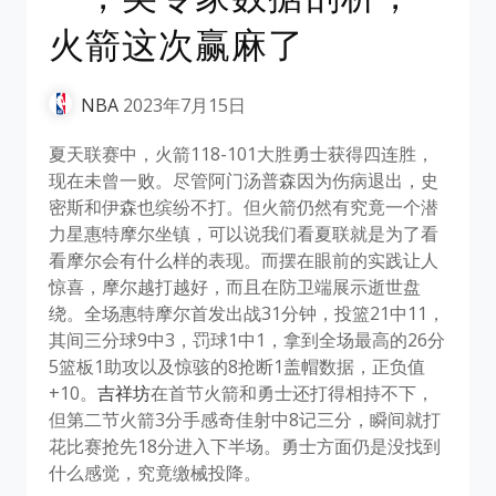
火箭这次赢麻了
NBA
2023年7月15日
夏天联赛中，火箭118-101大胜勇士获得四连胜，
现在未曾一败。尽管阿门汤普森因为伤病退出，史
密斯和伊森也缤纷不打。但火箭仍然有究竟一个潜
力星惠特摩尔坐镇，可以说我们看夏联就是为了看
看摩尔会有什么样的表现。而摆在眼前的实践让人
惊喜，摩尔越打越好，而且在防卫端展示逝世盘
绕。全场惠特摩尔首发出战31分钟，投篮21中11，
其间三分球9中3，罚球1中1，拿到全场最高的26分
5篮板1助攻以及惊骇的8抢断1盖帽数据，正负值
+10。
吉祥坊
在首节火箭和勇士还打得相持不下，
但第二节火箭3分手感奇佳射中8记三分，瞬间就打
花比赛抢先18分进入下半场。勇士方面仍是没找到
什么感觉，究竟缴械投降。