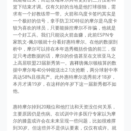
篮下结束才调。仅有欠好的当地是他打球很独，需
求有一个好教练带一带。火箭和乌度卡签约其实是
一个极好的信号，拿手防卫3D特征的摩尔是乌度卡
较为喜欢的球员，只要能操控摩尔不诈骗，他就是
一个好工兵。我们只能说火箭血赚，此前ESPN专
家凯文-佩尔顿就十分看好惠特摩尔。在他的数据剖
析中，摩尔可以排在本年选秀概括价值的前三，假
定只考虑数据的话，摩尔的价值甚至在文班亚马之
上高居联盟23届新秀第一。
吉祥坊
佩尔顿核算的数
据中摩尔每40分钟能送出2.1次抢断，两分球射中率
高达58%且很高产。此外惠特摩尔选秀前才18岁，
本月才满19岁，在这样的年岁下这一届新秀都不如
他。
惠特摩尔掉到20顺位和他打法和天资没任何关系，
主要原因仍是伤病。在试训中许多医疗专家以为摩
尔的膝盖或许会在未来呈现一些问题，比如很难撑
到30岁。但这些并不是供认要素，仅仅有或许。就