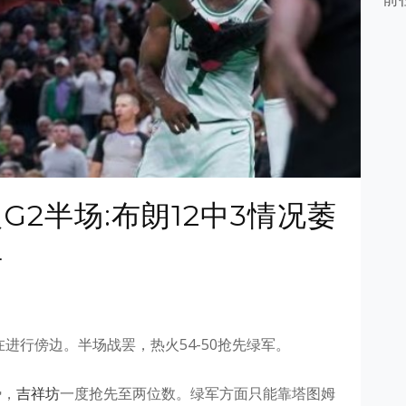
G2半场:布朗12中3情况萎
兵
进行傍边。半场战罢，热火54-50抢先绿军。
势，
吉祥坊
一度抢先至两位数。绿军方面只能靠塔图姆