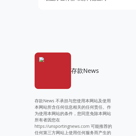
存款News
存款News 不承担与您使用本网站及使用
本网站所含任何信息相关的任何责任。作
为使用本网站的条件，您同意免除本网站
所有者因您在
https://unsportingnews.com
可能推荐的
任何第三方网站上使用任何服务而产生的