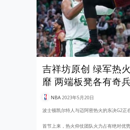
吉祥坊原创 绿军热火
靡 两端板凳各有奇
NBA
2023年5月20日
波士顿凯尔特人与迈阿密热火的东决G2正在
首节上来，热火仰仗团队火力占有绝对优