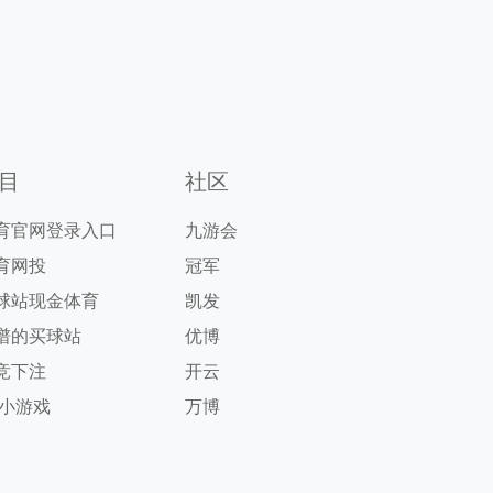
目
社区
育官网登录入口
九游会
育网投
冠军
球站现金体育
凯发
谱的买球站
优博
竞下注
开云
g小游戏
万博