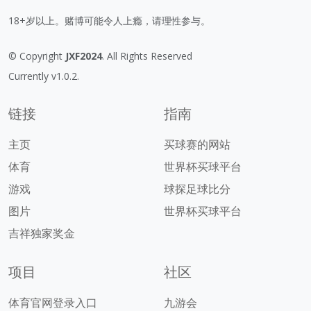
18+岁以上。赌博可能令人上瘾，请理性参与。
© Copyright
JXF2024
. All Rights Reserved
Currently v1.0.2.
链接
指南
主页
买球赛的网站
体育
世界杯买球平台
游戏
球探足球比分
图片
世界杯买球平台
吉祥独家奖金
项目
社区
体育官网登录入口
九游会