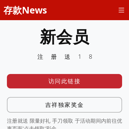
存款News
新会员
注册送18
访问此链接
吉祥独家奖金
注册就送 限量好礼 手刀领取 于活动期间内前往优
惠页面”点击领取”彩金。