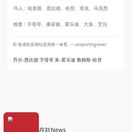
76人：哈里斯、恩比德、哈登、塔克、马克西
雄鹿：字母哥、康诺顿、霍乐迪、大洛、艾伦
© 靠谱的买球站亚洲第一体育, 一 unsportingnews
乔尔-恩比德
字母哥
朱-霍乐迪
詹姆斯-哈登
存款News