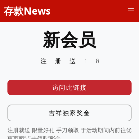
存款News
新会员
注册送18
访问此链接
吉祥独家奖金
注册就送 限量好礼 手刀领取 于活动期间内前往优
惠页面”点击领取”彩金。