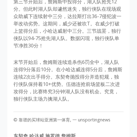
第三节开始后，詹姆斯中投得分，湖人队抢先12
分。但此时湖人队却遽然迷失，独行侠队在现场观
众助威下连续射中三分，达拉斯打出36-7侵犯波一
举改动劣势。这期间，威少还被吹T。在威少打破
上篮得分后，小哈达威射中三分。三节战罢，独行
侠队以94-75抢先湖人队。数据闪现，独行侠队单
节净胜30分！
末节开始后，詹姆斯连续造杀伤6罚全中，湖人队
连得9分落后10分。在小哈达威连得5分后，詹姆斯
连续2次出手得分。东契奇抛投得分并造犯规，独
行侠队保持着10+优势。伍德连抢前场篮板二次进
攻得分，比赛终究3分钟湖人队没有机会。究竟，
独行侠队主场力擒湖人队。
© 靠谱的买球站亚洲第一体育, 一 unsportingnews
东契奇
哈达威
施罗德
詹姆斯