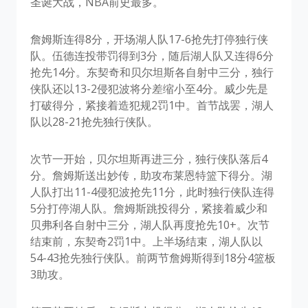
圣诞大战，NBA前史最多。
詹姆斯连得8分，开场湖人队17-6抢先打停独行侠
队。伍德连投带罚得到3分，随后湖人队又连得6分
抢先14分。东契奇和贝尔坦斯各自射中三分，独行
侠队还以13-2侵犯波将分差缩小至4分。威少先是
打破得分，紧接着造犯规2罚1中。首节战罢，湖人
队以28-21抢先独行侠队。
次节一开始，贝尔坦斯再进三分，独行侠队落后4
分。詹姆斯送出妙传，助攻布莱恩特篮下得分。湖
人队打出11-4侵犯波抢先11分，此时独行侠队连得
5分打停湖人队。詹姆斯跳投得分，紧接着威少和
贝弗利各自射中三分，湖人队再度抢先10+。次节
结束前，东契奇2罚1中。上半场结束，湖人队以
54-43抢先独行侠队。前两节詹姆斯得到18分4篮板
3助攻。