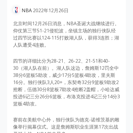
NBA
2022年12月26日
北京时间12月26日消息，NBA圣诞大战继续进行。
仰仗第三节51-21侵犯波，坐镇主场的独行侠队经
过四节比赛以124-115打败湖人队，获得3连胜；湖
人队遭受4连败。
四节的详细比分为28-21、26-22、21-51和40-
30（湖人队在前）。湖人队这边，詹姆斯12罚全中
38分6篮板5助攻，威少17分5篮板4助攻，里夫斯
16分。独行侠队3人20+，东契奇32分9篮板9助攻2
抢断，伍德30分8篮板7助攻4抢断2盖帽，小哈达威
投进6记三分26分6篮板，布洛克投进4记三分14分3
篮板4助攻。
赛前在美航中心外，独行侠队为德克-诺维茨基的雕
像举行揭幕仪式。这是詹姆斯职业生涯第17次出战