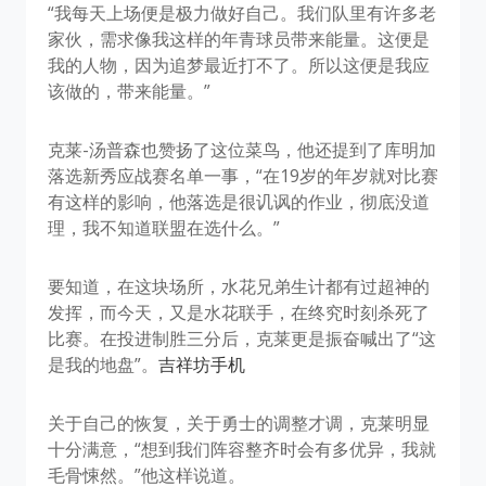
“我每天上场便是极力做好自己。我们队里有许多老
家伙，需求像我这样的年青球员带来能量。这便是
我的人物，因为追梦最近打不了。所以这便是我应
该做的，带来能量。”
克莱-汤普森也赞扬了这位菜鸟，他还提到了库明加
落选新秀应战赛名单一事，“在19岁的年岁就对比赛
有这样的影响，他落选是很讥讽的作业，彻底没道
理，我不知道联盟在选什么。”
要知道，在这块场所，水花兄弟生计都有过超神的
发挥，而今天，又是水花联手，在终究时刻杀死了
比赛。在投进制胜三分后，克莱更是振奋喊出了“这
是我的地盘”。
吉祥坊手机
关于自己的恢复，关于勇士的调整才调，克莱明显
十分满意，“想到我们阵容整齐时会有多优异，我就
毛骨悚然。”他这样说道。