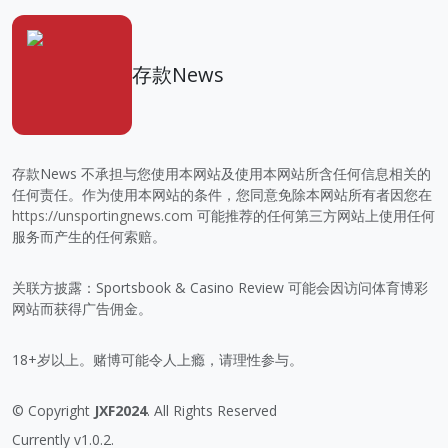
存款News
存款News 不承担与您使用本网站及使用本网站所含任何信息相关的
任何责任。作为使用本网站的条件，您同意免除本网站所有者因您在
https://unsportingnews.com
可能推荐的任何第三方网站上使用任何
服务而产生的任何索赔。
关联方披露：Sportsbook & Casino Review 可能会因访问体育博彩
网站而获得广告佣金。
18+岁以上。赌博可能令人上瘾，请理性参与。
© Copyright
JXF2024
. All Rights Reserved
Currently v1.0.2.