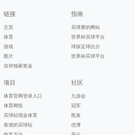
链接
指南
主页
买球赛的网站
体育
世界杯买球平台
游戏
球探足球比分
图片
世界杯买球平台
吉祥独家奖金
项目
社区
体育官网登录入口
九游会
体育网投
冠军
买球站现金体育
凯发
靠谱的买球站
优博
电竞下注
开云