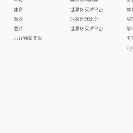
主页
买球赛的网站
体
体育
世界杯买球平台
体
游戏
球探足球比分
买
图片
世界杯买球平台
靠
吉祥独家奖金
电
p