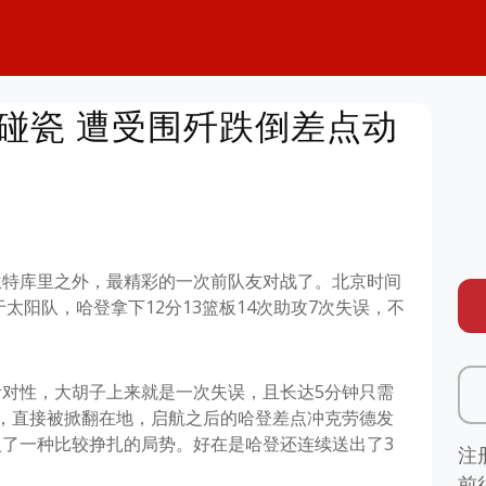
碰瓷 遭受围歼跌倒差点动
兰特库里之外，最精彩的一次前队友对战了。北京时间
3负于太阳队，哈登拿下12分13篮板14次助攻7次失误，不
对性，大胡子上来就是一次失误，且长达5分钟只需
，直接被掀翻在地，启航之后的哈登差点冲克劳德发
了一种比较挣扎的局势。好在是哈登还连续送出了3
注
前