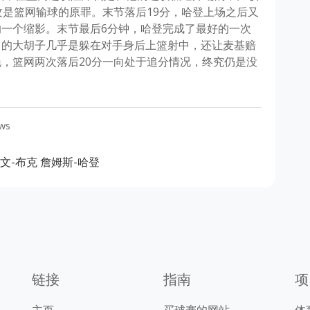
攻是篮网输球的原罪。末节落后19分，哈登上场之后又
一个缩影。末节最后6分钟，哈登完成了最好的一次
刁的大胡子几乎是躲在对手身后上篮射中，还让麦基赔
，篮网两次落后20分一向处于追分情况，终究仍是没
ws
文-布克
詹姆斯-哈登
链接
指南
项