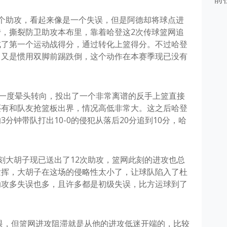
个助攻，看起来像是一个失误，但是阿德却将球点进
，撕裂防卫助攻本布里，靠着哈登这2次传球篮网追
成了第一个运动战得分，通过转化上篮得分。不过哈登
中又是惯用双脚前踢跌倒，这个动作在本赛季现已没有
，一度晕头转向，投出了一个非常离谱的反手上篮直接
还有和队友抢篮板出界，情况高低非常大。这之后哈登
分钟带队打出10-0的侵犯从落后20分追到10分，哈
刻大胡子现已送出了12次助攻，篮网此刻的进攻也总
发挥，大胡子在这场的侵略性太小了，让球队陷入了杜
助攻多失误也多，且许多都是初级失误，比方运球到了
耀眼，但篮网进攻阻滞就是从他的进攻低迷开端的，比较