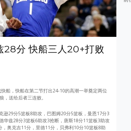
兹28分 快船三人20+打败
快船，快船在第二节打出24-10的高潮一举奠定两位
林狼，送给后者三连败。
克逊29分5篮板8助攻，巴图姆20分5篮板，曼恩17分3
华兹28分3篮板6助攻3抢断，唐斯18分11篮板3助攻
分，奥克吉11分，里德11分，贝弗利10分10篮板8助