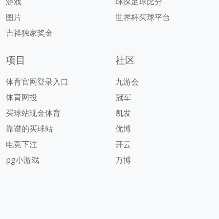
游戏
球探足球比分
图片
世界杯买球平台
吉祥独家奖金
项目
社区
体育官网登录入口
九游会
体育网投
冠军
买球站现金体育
凯发
靠谱的买球站
优博
电竞下注
开云
pg小游戏
万博