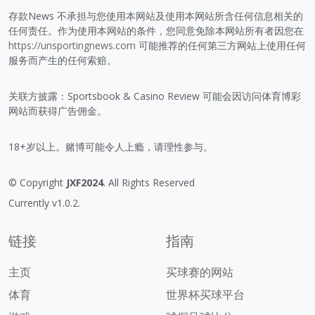
存款News 不承担与您使用本网站及使用本网站所含任何信息相关的
任何责任。作为使用本网站的条件，您同意免除本网站所有者因您在
https://unsportingnews.com
可能推荐的任何第三方网站上使用任何
服务而产生的任何索赔。
关联方披露：Sportsbook & Casino Review 可能会因访问体育博彩
网站而获得广告佣金。
18+岁以上。赌博可能令人上瘾，请理性参与。
© Copyright
JXF2024
. All Rights Reserved
Currently v1.0.2.
链接
指南
主页
买球赛的网站
体育
世界杯买球平台