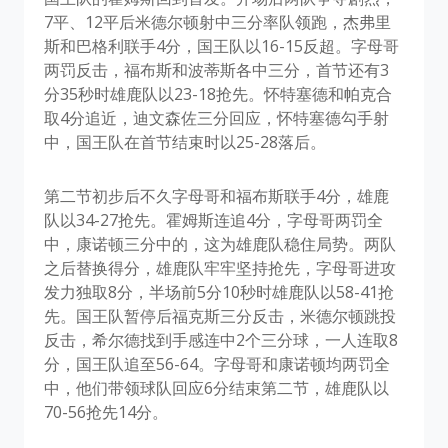
7平、12平后米德尔顿射中三分率队领跑，杰弗里
斯和巴格利联手4分，国王队以16-15反超。字母哥
两罚反击，福布斯和波蒂斯各中三分，首节还有3
分35秒时雄鹿队以23-18抢先。怀特塞德和帕克合
取4分追近，迪文森佐三分回应，怀特塞德勾手射
中，国王队在首节结束时以25-28落后。
第二节初步后不久字母哥和福布斯联手4分，雄鹿
队以34-27抢先。霍姆斯连追4分，字母哥两罚全
中，康诺顿三分中的，这为雄鹿队稳住局势。两队
之后替换得分，雄鹿队牢牢坚持抢先，字母哥进攻
发力独取8分，半场前5分10秒时雄鹿队以58-41抢
先。国王队暂停后福克斯三分反击，米德尔顿跳投
反击，希尔德找到手感连中2个三分球，一人连取8
分，国王队追至56-64。字母哥和康诺顿均两罚全
中，他们带领球队回应6分结束第二节，雄鹿队以
70-56抢先14分。