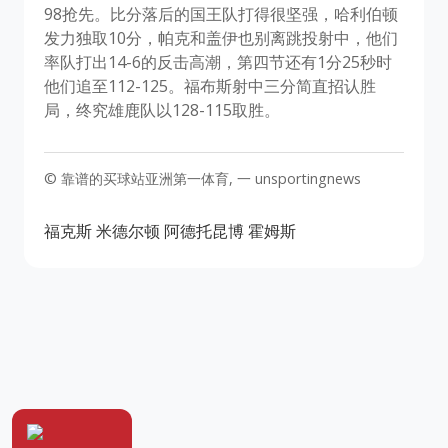
98抢先。比分落后的国王队打得很坚强，哈利伯顿
发力独取10分，帕克和盖伊也别离跳投射中，他们
率队打出14-6的反击高潮，第四节还有1分25秒时
他们追至112-125。福布斯射中三分简直招认胜
局，终究雄鹿队以128-115取胜。
© 靠谱的买球站亚洲第一体育, 一 unsportingnews
福克斯
米德尔顿
阿德托昆博
霍姆斯