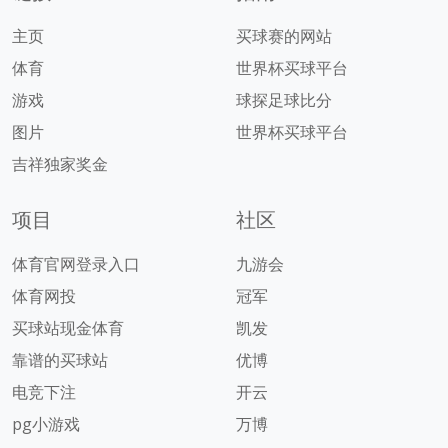
主页
买球赛的网站
体育
世界杯买球平台
游戏
球探足球比分
图片
世界杯买球平台
吉祥独家奖金
项目
社区
体育官网登录入口
九游会
体育网投
冠军
买球站现金体育
凯发
靠谱的买球站
优博
电竞下注
开云
pg小游戏
万博