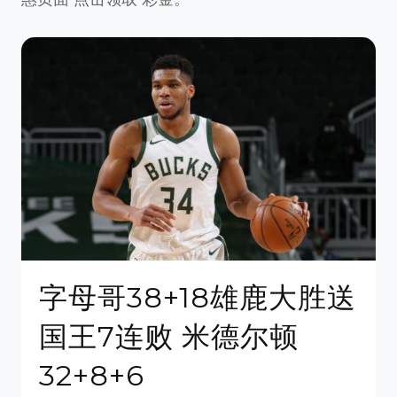
字母哥38+18雄鹿大胜送
国王7连败 米德尔顿
32+8+6