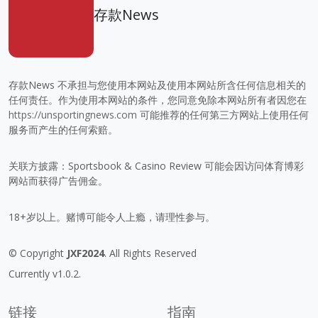
存款News
存款News 不承担与您使用本网站及使用本网站所含任何信息相关的
任何责任。作为使用本网站的条件，您同意免除本网站所有者因您在
https://unsportingnews.com
可能推荐的任何第三方网站上使用任何
服务而产生的任何索赔。
关联方披露：Sportsbook & Casino Review 可能会因访问体育博彩
网站而获得广告佣金。
18+岁以上。赌博可能令人上瘾，请理性参与。
© Copyright
JXF2024
. All Rights Reserved
Currently v1.0.2.
链接
指南