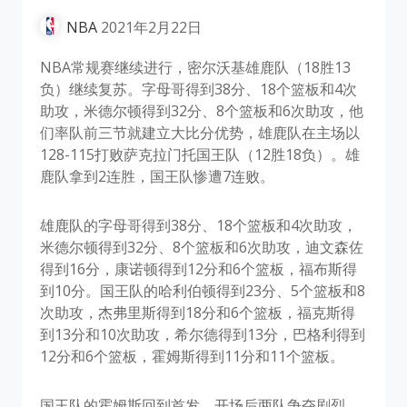
NBA
2021年2月22日
NBA常规赛继续进行，密尔沃基雄鹿队（18胜13
负）继续复苏。字母哥得到38分、18个篮板和4次
助攻，米德尔顿得到32分、8个篮板和6次助攻，他
们率队前三节就建立大比分优势，雄鹿队在主场以
128-115打败萨克拉门托国王队（12胜18负）。雄
鹿队拿到2连胜，国王队惨遭7连败。
雄鹿队的字母哥得到38分、18个篮板和4次助攻，
米德尔顿得到32分、8个篮板和6次助攻，迪文森佐
得到16分，康诺顿得到12分和6个篮板，福布斯得
到10分。国王队的哈利伯顿得到23分、5个篮板和8
次助攻，杰弗里斯得到18分和6个篮板，福克斯得
到13分和10次助攻，希尔德得到13分，巴格利得到
12分和6个篮板，霍姆斯得到11分和11个篮板。
国王队的霍姆斯回到首发。开场后两队争夺剧烈，