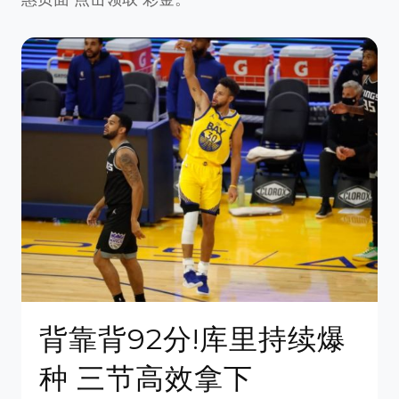
背靠背92分!库里持续爆
种 三节高效拿下