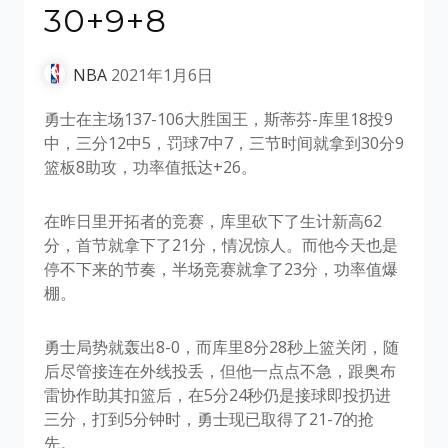
30+9+8
NBA
2021年1月6日
勇士在主场137-106大胜国王，斯蒂芬-库里18投9
中，三分12中5，罚球7中7，三节时间就拿到30分9
篮板8助攻，功率值抵达+26。
在昨日里开拓者的竞赛，库里砍下了生计新高62
分，首节就拿下了21分，情况惊人。而他今天也是
停不下来的节奏，半场竞赛就拿了23分，功率值爆
棚。
勇士局势就轰出8-0，而库里8分28秒上篮关闭，随
后尽管接连在外线投丢，但他一点点不急，跟奥布
雷协作助其扣篮后，在5分24秒仍是接球即投扔进
三分，打到5分钟时，勇士现已取得了21-7的抢
先。