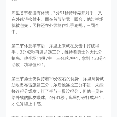
库里首节都没有休憩，3分51秒持球晃开对手，又
在外线轻松射中。而在首节毕竟一回合，他过半场
就被包夹，照样还在外线制作出手犯规，三罚全
中。
第二节休憩半节后，库里上来就在反击中打破得
手，3分42秒再进超远三分，维持着勇士的大比分
抢先。他半场11投7中，三分球7中4，拿到了23分4
助攻，功率值+21。
第三节勇士仍保持着20分左右的优势，库里局势就
助攻奥布雷飙进三分，尔后他连投三分不进，未能
接连得分爆发，打了半节一贯没得分，但他一贯在
给外线的队友喂球。4分31秒，库里打破打成2+1，
才总算续上手感。