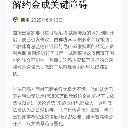
解约金成关键障碍
西甲
2025年6月16日
围绕巴塞罗那引援目标尼科·威廉姆斯的谈判刚刚开
启，便已引发争议。
吉祥坊wap
据多家西媒报道，
巴萨体育总监德科近日与尼科·威廉姆斯的经纪人费
利克斯·泰因塔进行了会面，试图探讨这位西班牙国
脚的转会可能性。然而，这场本应私下进行的会谈
却被迅速曝光，激怒了尼科现效力的毕尔巴鄂竞
技。
毕尔巴鄂方面对巴萨的行为极为不满，他们认为巴
萨在明知无法承担5800万欧元解约金的前提下，依
然试图通过“舆论造势”来施压俱乐部放人，这种做
法被认为是公然挑衅。《每日体育报》透露，毕尔
巴鄂原本希望这类接触能保密处理，如今被媒体公
开后，双方关系迅速恶化。