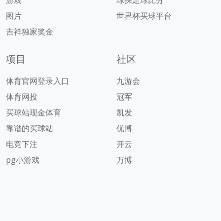
图片
世界杯买球平台
吉祥独家奖金
项目
社区
体育官网登录入口
九游会
体育网投
冠军
买球站现金体育
凯发
靠谱的买球站
优博
电竞下注
开云
pg小游戏
万博