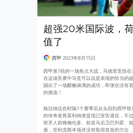
超强20米国际波，荷
值了
西甲
2023年8月15日
西甲第1轮的一场焦点大战，马德里竞技在
在这场竞赛中马竞可以说是表现的恰当的
踢出了一场酣畅淋漓的成功，即便在没有若
的挑选！
格拉纳达在时隔1个赛季后从头回到西甲联
的传奇老将莫利纳便是现已宣告退役，不
班牙人前锋梅伦多、前皇马后卫巴列霍、
盾，菲利克斯本场并没有取得首发的方位