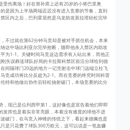
是受伤离场！好在替补席上还有20岁的小将巴里奥
惜的是因为上半场两端迟迟没有进入竞赛的节奏，直到
向禁区内之后，巴列霍居然是乌龙助攻莫拉塔轻松完毕
，不过就在第62分钟马竞却是被对手抓住机会，本来
拉纳达中场比利亚尔完毕抢断，随即他杀入禁区内助攻
平为1-1。关键时间马竞这边需求有人站出来，而他正
刚刚失误葬送球队好局的卡拉斯科禁区前沿分球给到德
在间隔球门20远的地方一记兜射击中球门远端立柱飞
马竞成功将比分反超为2-1。而在竞赛的终究时间科雷
略伦特和他做出协作后轻松抽射破门，本场竞赛的比分
势，现已是位列西甲第1，这好像也是宣告着他们即即
的发挥也是着实非常亮眼，本着没有难度的球他不进
际波破门，在马竞入神锋的传统之下，看起来德佩也是
只是只花费了球队300万欧元，这可以说是一笔血赚