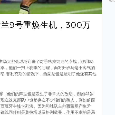
兰9号重焕生机，300万
主场大都会球场迎来了对手格拉纳达的应战，作用就
超卓，他们一扫上赛季的阴霾，面对升班马毫不客气的
昂-菲利克斯的情况下，西蒙尼也是证明了他还有其他
赛，他们的阵型也是发生了非常大的改动，例如41岁
过现在这支部队中也是存在不少咱们的熟人，例如前西
前西班牙中锋卡列洪。因为和球队主帅西蒙尼产生矛
，锋线同伴则是莫拉塔以及格列兹曼，作用不幸的是局