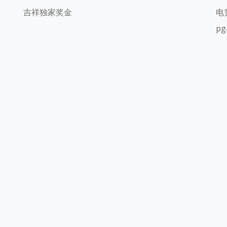
吉祥独家奖金
电
p