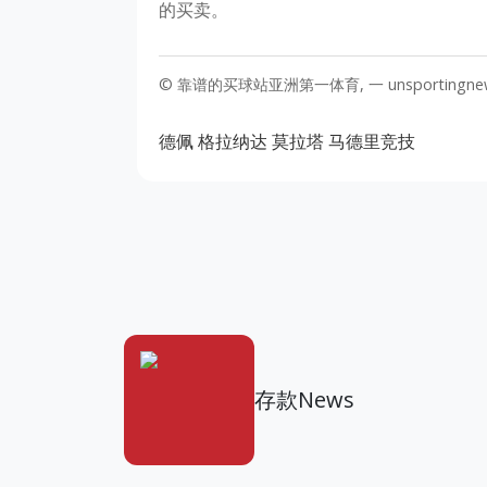
的买卖。
© 靠谱的买球站亚洲第一体育, 一 unsportingne
德佩
格拉纳达
莫拉塔
马德里竞技
存款News