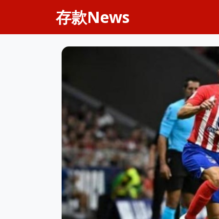
存款News