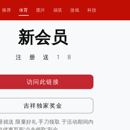
推荐
体育
图片
搞笑
游戏
科技
新会员
注册送18
访问此链接
吉祥独家奖金
册就送 限量好礼 手刀领取 于活动期间内
往优惠页面”点击领取”彩金。