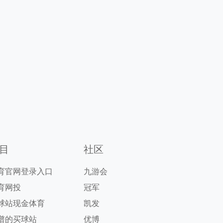
目
社区
育官网登录入口
九游会
育网投
冠军
球站现金体育
凯发
谱的买球站
优博