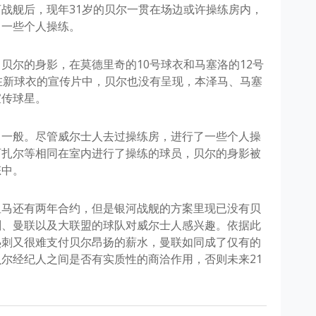
战舰后，现年31岁的贝尔一贯在场边或许操练房内，
了一些个人操练。
贝尔的身影，在莫德里奇的10号球衣和马塞洛的12号
在新球衣的宣传片中，贝尔也没有呈现，本泽马、马塞
宣传球星。
了一般。尽管威尔士人去过操练房，进行了一些个人操
阿扎尔等相同在室内进行了操练的球员，贝尔的身影被
态中。
皇马还有两年合约，但是银河战舰的方案里现已没有贝
刺、曼联以及大联盟的球队对威尔士人感兴趣。依据此
热刺又很难支付贝尔昂扬的薪水，曼联如同成了仅有的
尔经纪人之间是否有实质性的商洽作用，否则未来21