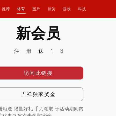
推荐
体育
图片
搞笑
游戏
科技
新会员
注册送18
访问此链接
吉祥独家奖金
册就送 限量好礼 手刀领取 于活动期间内
往优惠页面”点击领取”彩金。