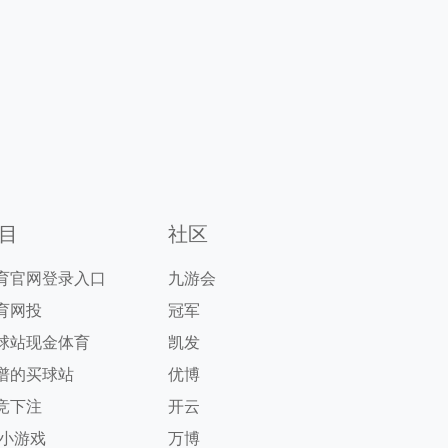
目
社区
育官网登录入口
九游会
育网投
冠军
球站现金体育
凯发
谱的买球站
优博
竞下注
开云
g小游戏
万博