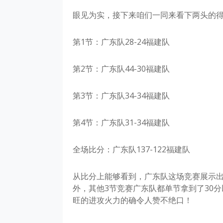
眼见为实，接下来咱们一同来看下两头的
第1节：广东队28-24福建队
第2节：广东队44-30福建队
第3节：广东队34-34福建队
第4节：广东队31-34福建队
全场比分：广东队137-122福建队
从比分上能够看到，广东队这场竞赛展示出
外，其他3节竞赛广东队都单节拿到了30分
旺的进攻火力的确令人赞不绝口！