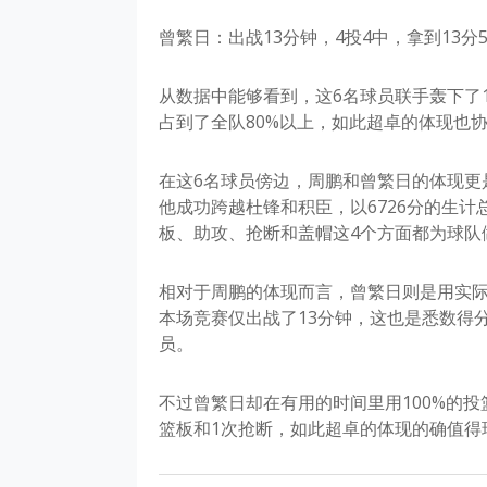
曾繁日：出战13分钟，4投4中，拿到13分
从数据中能够看到，这6名球员联手轰下了1
占到了全队80%以上，如此超卓的体现也协
在这6名球员傍边，周鹏和曾繁日的体现更
他成功跨越杜锋和积臣，以6726分的生计
板、助攻、抢断和盖帽这4个方面都为球队
相对于周鹏的体现而言，曾繁日则是用实
本场竞赛仅出战了13分钟，这也是悉数得
员。
不过曾繁日却在有用的时间里用100%的投
篮板和1次抢断，如此超卓的体现的确值得