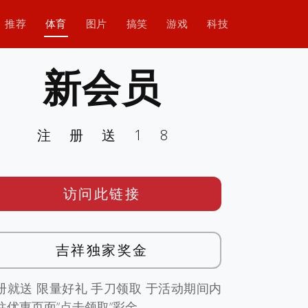
推荐
体育
图片
搞笑
游戏
科技
新会员
注册送18
访问此链接
吉祥独家奖金
册就送 限量好礼 手刀领取 于活动期间内
往优惠页面”点击领取”彩金。