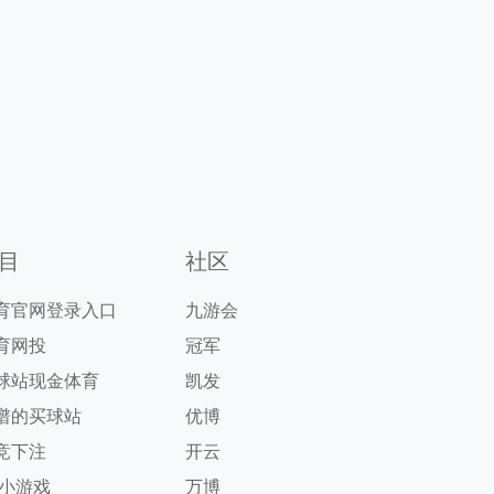
目
社区
育官网登录入口
九游会
育网投
冠军
球站现金体育
凯发
谱的买球站
优博
竞下注
开云
g小游戏
万博