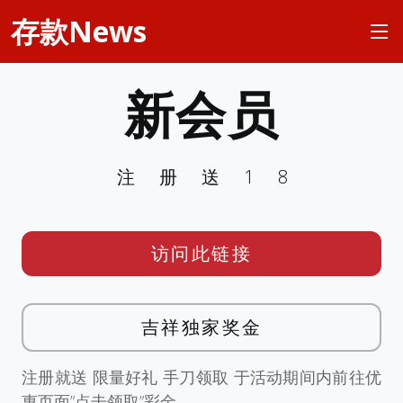
存款News
新会员
注册送18
访问此链接
吉祥独家奖金
注册就送 限量好礼 手刀领取 于活动期间内前往优
惠页面”点击领取”彩金。