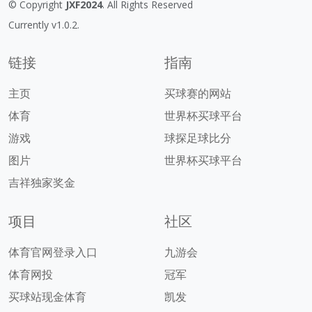
© Copyright
JXF2024
. All Rights Reserved
Currently v1.0.2.
链接
指南
主页
买球赛的网站
体育
世界杯买球平台
游戏
球探足球比分
图片
世界杯买球平台
吉祥独家奖金
项目
社区
体育官网登录入口
九游会
体育网投
冠军
买球站现金体育
凯发