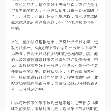
且有必定功力，这点要好于史蒂芬森，或许也是辽
宁看中他的原因，究竟球队多年以来一直偏重防卫
至上。其次，西蒙斯乐意同享球权，虽然现在球队
战术体系他还没彻底跑熟，但他的传球知道仍是不
错的。
不过，他的缺点也很超卓，没有外线投射才华，进
攻方法单一。5场竞赛下来西蒙斯三分球命中率仅
为25%，仅高于只能在废物时刻进场的鄢手骐。他
的大多数进攻都是打破内线得分或许制作杀伤，中
远距离投篮虽然好于三分球，但也远不是一个优异
外援该有的水平。这种状况下，面临有阅历的对
手，很简单进行针对性的防卫，放投篮防打破。北
控这场的战略就很有用，西蒙斯出战20分钟仅得9
分，三分球5投1中。
用高诗岩换来的朱荣振现已越来越让辽宁教练组和
球迷们失望，本场对阵北控，除掉第四节废物时刻