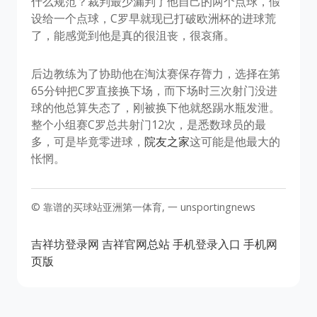
什么规范？裁判最少漏判了他自己的两个点球，假
设给一个点球，C罗早就现已打破欧洲杯的进球荒
了，能感觉到他是真的很沮丧，很哀痛。
后边教练为了协助他在淘汰赛保存膂力，选择在第
65分钟把C罗直接换下场，而下场时三次射门没进
球的他总算失态了，刚被换下他就怒踢水瓶发泄。
整个小组赛C罗总共射门12次，是悉数球员的最
多，可是毕竟零进球，
院友之家
这可能是他最大的
怅惘。
© 靠谱的买球站亚洲第一体育, 一 unsportingnews
吉祥坊登录网
吉祥官网总站
手机登录入口
手机网
页版