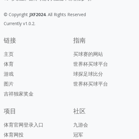
© Copyright
JXF2024
. All Rights Reserved
Currently v1.0.2.
链接
指南
主页
买球赛的网站
体育
世界杯买球平台
游戏
球探足球比分
图片
世界杯买球平台
吉祥独家奖金
项目
社区
体育官网登录入口
九游会
体育网投
冠军