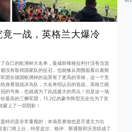
前究竟一战，英格兰大爆冷
布了自己的欧洲杯大名单，曼城前锋格拉利什没有当选
，都没有取得国家队的征召，也能够从周围面看出索斯
狮军团在德国欧洲杯的远景有了更高的等候，这一个竞
场热身赛迎战冰岛队，大名单招认后的首战，英格兰能
争冠的号角，也就成为了此战最大的亮点！但是这一场
价最高的三狮军团，15.2亿的豪华阵型完全沦为了笑
之旅蒙上了一层阴影！
斯盖特仍是非常重视的，本场竞赛他也是尽遣主力出
作为首发门将上台，特里皮尔、格伊、斯通斯和沃克组成了