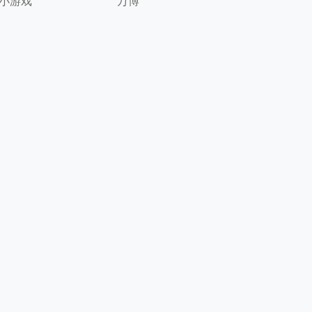
g小游戏
万博