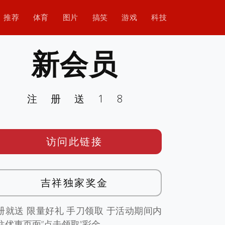
推荐
体育
图片
搞笑
游戏
科技
新会员
注册送18
访问此链接
吉祥独家奖金
册就送 限量好礼 手刀领取 于活动期间内
往优惠页面”点击领取”彩金。