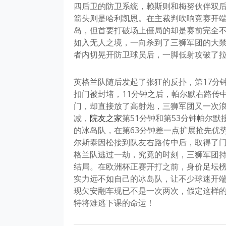
四后卫的防卫系统，赖斯则和梅努伙伴双
箭头则是哈利凯恩。在主裁判吹响竞赛开
岛，但首要打破场上僵局的却是赛前完全不
如入无人之境，一向杀到了三狮军团的大
者内切晃开防卫球员后，一脚低射攻破了拉
英格兰队随后发起了张狂的反扑，第17分
扣门被封堵，11分钟之后，帕尔默右路传
门，却直接放了高射炮，三狮军团又一次
减，
院友之家
第51分钟和第53分钟帕尔
的冰岛队，在第63分钟差一点扩展抢先优
尔斯泰因松接到队友右路传中后，取得了
格兰队逃过一劫，究竟的时刻，三狮军团
结局。在欧洲杯正赛开打之前，身价足坛
实力远不如自己的冰岛队，让不少球迷开
现欠安翻车现已不是一次两次，假定这样
特将难逃下课的命运！