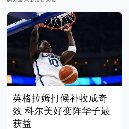
英格拉姆打候补收成奇
效 科尔美好变阵华子最
获益