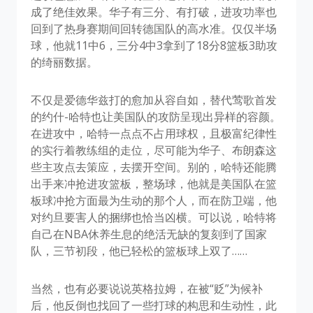
成了绝佳效果。华子有三分、有打破，进攻功率也
回到了热身赛期间回转德国队的高水准。仅仅半场
球，他就11中6，三分4中3拿到了18分8篮板3助攻
的绮丽数据。
不仅是爱德华兹打的愈加从容自如，替代莺歌首发
的约什-哈特也让美国队的攻防呈现出异样的容颜。
在进攻中，哈特一点点不占用球权，且极富纪律性
的实行着教练组的走位，尽可能为华子、布朗森这
些主攻点去策应，去摆开空间。别的，哈特还能腾
出手来冲抢进攻篮板，整场球，他就是美国队在篮
板球冲抢方面最为生动的那个人，而在防卫端，他
对约旦要害人的捆绑也恰当凶横。可以说，哈特将
自己在NBA休养生息的绝活无缺的复刻到了国家
队，三节初段，他已轻松的篮板球上双了……
当然，也有必要说说英格拉姆，在被“贬”为候补
后，他反倒也找回了一些打球的构思和生动性，此